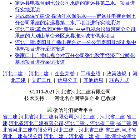
定远县电视台到七分公司承建的定远县第二水厂项目进
行实地采访
迎战高温忙建设 挥洒汗水保供水——定远县电视台到七
分公司承建的定远县第二水厂项目进行实地采访
河北二建:革命老区焕“新生”中央电视台报道河南分公司
承建的大别山革命老区息县淮河城市供水项目
河北二建:寿阳县广播电视台对一分公司寿阳县城市集中
供热项目进行采访报道
张家口市广播电视台对五分公司张北数字经济产业孵化
基地项目进行采访报道
河北二建
|
河北二建
|
企业荣誉
|
工程业绩
|
政策法规
|
河
北二建
|
党群工作
|
信息公开
|
其他信息
|
联系方式
©2010-2021 河北省河北二建有限公司
技术支持： 河北名企网荣誉企业-已收录
微信号消费者平台
省二建,河北省河北二建有限公司,河北二建，河北省二建
省二
建,河北省河北二建有限公司,河北二建，河北省二建
省二建,河
北省河北二建有限公司,河北二建，河北省二建
省二建,河北省
河北二建有限公司,河北二建，河北省二建
省二建,河北省河北