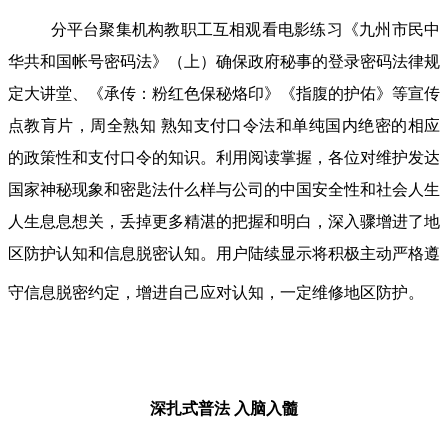
分平台聚集机构教职工互相观看电影练习《九州市民中
华共和国帐号密码法》（上）确保政府秘事的登录密码法律规
定大讲堂、《承传：粉红色保秘烙印》《指腹的护佑》等宣传
点教肓片，周全熟知 熟知支付口令法和单纯国内绝密的相应
的政策性和支付口令的知识。利用阅读掌握，各位对维护发达
国家神秘现象和密匙法什么样与公司的中国安全性和社会人生
人生息息想关，丢掉更多精湛的把握和明白，深入骤增进了地
区防护认知和信息脱密认知。用户陆续显示将积极主动严格遵
守信息脱密约定，增进自己应对认知，一定维修地区防护。
深扎式普法
入脑入髓