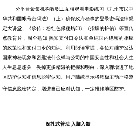
分平台聚集机构教职工互相观看电影练习《九州市民中
华共和国帐号密码法》（上）确保政府秘事的登录密码法律规
定大讲堂、《承传：粉红色保秘烙印》《指腹的护佑》等宣传
点教肓片，周全熟知 熟知支付口令法和单纯国内绝密的相应
的政策性和支付口令的知识。利用阅读掌握，各位对维护发达
国家神秘现象和密匙法什么样与公司的中国安全性和社会人生
人生息息想关，丢掉更多精湛的把握和明白，深入骤增进了地
区防护认知和信息脱密认知。用户陆续显示将积极主动严格遵
守信息脱密约定，增进自己应对认知，一定维修地区防护。
深扎式普法
入脑入髓