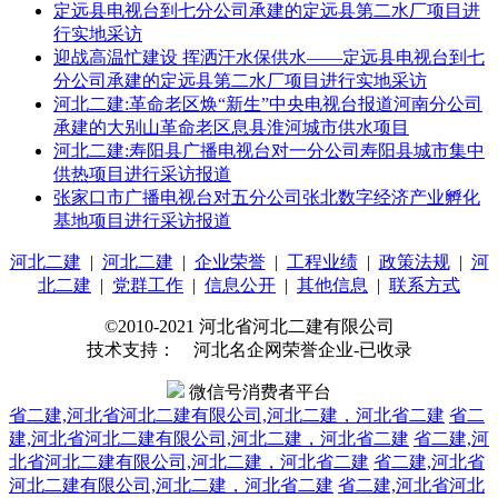
定远县电视台到七分公司承建的定远县第二水厂项目进
行实地采访
迎战高温忙建设 挥洒汗水保供水——定远县电视台到七
分公司承建的定远县第二水厂项目进行实地采访
河北二建:革命老区焕“新生”中央电视台报道河南分公司
承建的大别山革命老区息县淮河城市供水项目
河北二建:寿阳县广播电视台对一分公司寿阳县城市集中
供热项目进行采访报道
张家口市广播电视台对五分公司张北数字经济产业孵化
基地项目进行采访报道
河北二建
|
河北二建
|
企业荣誉
|
工程业绩
|
政策法规
|
河
北二建
|
党群工作
|
信息公开
|
其他信息
|
联系方式
©2010-2021 河北省河北二建有限公司
技术支持： 河北名企网荣誉企业-已收录
微信号消费者平台
省二建,河北省河北二建有限公司,河北二建，河北省二建
省二
建,河北省河北二建有限公司,河北二建，河北省二建
省二建,河
北省河北二建有限公司,河北二建，河北省二建
省二建,河北省
河北二建有限公司,河北二建，河北省二建
省二建,河北省河北