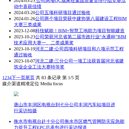
2024-03-25
公司两项QC成果在集团质量管理小组竞赛活
动中喜获佳绩
2024-03-20
公司五项科研项目通过验收
2024-01-26
公司两个项目荣获中建协第八届建设工程BIM
大赛三类成果
2023-12-08
科技赋能！BIM+智慧工地助力项目智能建造
2023-10-23
公司荣获河北省第二届市政行业“永通杯”BIM
技术应用大赛一、二类成果奖
2023-10-19
河北二建:公司四项科研项目和八项示范工程
通过验收
2023-10-07
河北二建:三分公司一项工法获首届河北省建
筑业企业工法大赛特等奖
1
2
3
4
下一页
尾页
共 83 条记录 第 1/5 页
媒介渠道精准定位 Media focus
唐山市丰润区电视台到七分公司丰润汽车站项目进
行采访拍摄
衡水市电视台赴十分公司衡水市区燃气管网防灾应急能
力提升工程EPC总承包进行采访报道