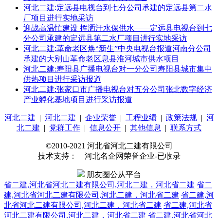
河北二建:定远县电视台到七分公司承建的定远县第二水
厂项目进行实地采访
迎战高温忙建设 挥洒汗水保供水——定远县电视台到七
分公司承建的定远县第二水厂项目进行实地采访
河北二建:革命老区焕“新生”中央电视台报道河南分公司
承建的大别山革命老区息县淮河城市供水项目
河北二建:寿阳县广播电视台对一分公司寿阳县城市集中
供热项目进行采访报道
河北二建:张家口市广播电视台对五分公司张北数字经济
产业孵化基地项目进行采访报道
河北二建
|
河北二建
|
企业荣誉
|
工程业绩
|
政策法规
|
河
北二建
|
党群工作
|
信息公开
|
其他信息
|
联系方式
©2010-2021 河北省河北二建有限公司
技术支持： 河北名企网荣誉企业-已收录
朋友圈公从平台
省二建,河北省河北二建有限公司,河北二建，河北省二建
省二
建,河北省河北二建有限公司,河北二建，河北省二建
省二建,河
北省河北二建有限公司,河北二建，河北省二建
省二建,河北省
河北二建有限公司,河北二建，河北省二建
省二建,河北省河北