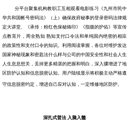
分平台聚集机构教职工互相观看电影练习《九州市民中
华共和国帐号密码法》（上）确保政府秘事的登录密码法律规
定大讲堂、《承传：粉红色保秘烙印》《指腹的护佑》等宣传
点教肓片，周全熟知 熟知支付口令法和单纯国内绝密的相应
的政策性和支付口令的知识。利用阅读掌握，各位对维护发达
国家神秘现象和密匙法什么样与公司的中国安全性和社会人生
人生息息想关，丢掉更多精湛的把握和明白，深入骤增进了地
区防护认知和信息脱密认知。用户陆续显示将积极主动严格遵
守信息脱密约定，增进自己应对认知，一定维修地区防护。
深扎式普法
入脑入髓