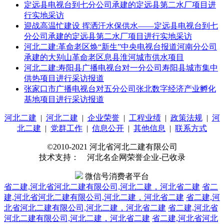
定远县电视台到七分公司承建的定远县第二水厂项目进
行实地采访
迎战高温忙建设 挥洒汗水保供水——定远县电视台到七
分公司承建的定远县第二水厂项目进行实地采访
河北二建:革命老区焕“新生”中央电视台报道河南分公司
承建的大别山革命老区息县淮河城市供水项目
河北二建:寿阳县广播电视台对一分公司寿阳县城市集中
供热项目进行采访报道
张家口市广播电视台对五分公司张北数字经济产业孵化
基地项目进行采访报道
河北二建
|
河北二建
|
企业荣誉
|
工程业绩
|
政策法规
|
河
北二建
|
党群工作
|
信息公开
|
其他信息
|
联系方式
©2010-2021 河北省河北二建有限公司
技术支持： 河北名企网荣誉企业-已收录
微信号消费者平台
省二建,河北省河北二建有限公司,河北二建，河北省二建
省二
建,河北省河北二建有限公司,河北二建，河北省二建
省二建,河
北省河北二建有限公司,河北二建，河北省二建
省二建,河北省
河北二建有限公司,河北二建，河北省二建
省二建,河北省河北