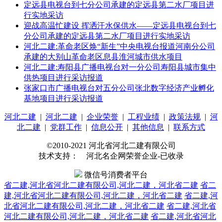
定远县电视台到七分公司承建的定远县第二水厂项目进
行实地采访
迎战高温忙建设 挥洒汗水保供水——定远县电视台到七
分公司承建的定远县第二水厂项目进行实地采访
河北二建:革命老区焕“新生”中央电视台报道河南分公司
承建的大别山革命老区息县淮河城市供水项目
河北二建:寿阳县广播电视台对一分公司寿阳县城市集中
供热项目进行采访报道
张家口市广播电视台对五分公司张北数字经济产业孵化
基地项目进行采访报道
河北二建
|
河北二建
|
企业荣誉
|
工程业绩
|
政策法规
|
河
北二建
|
党群工作
|
信息公开
|
其他信息
|
联系方式
©2010-2021 河北省河北二建有限公司
技术支持： 河北名企网荣誉企业-已收录
微信号消费者平台
省二建,河北省河北二建有限公司,河北二建，河北省二建
省二
建,河北省河北二建有限公司,河北二建，河北省二建
省二建,河
北省河北二建有限公司,河北二建，河北省二建
省二建,河北省
河北二建有限公司,河北二建，河北省二建
省二建,河北省河北