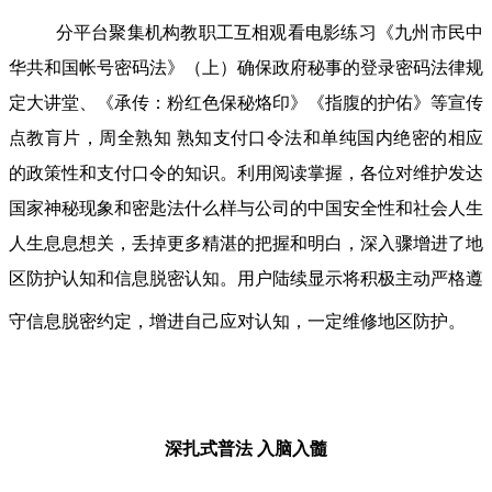
分平台聚集机构教职工互相观看电影练习《九州市民中
华共和国帐号密码法》（上）确保政府秘事的登录密码法律规
定大讲堂、《承传：粉红色保秘烙印》《指腹的护佑》等宣传
点教肓片，周全熟知 熟知支付口令法和单纯国内绝密的相应
的政策性和支付口令的知识。利用阅读掌握，各位对维护发达
国家神秘现象和密匙法什么样与公司的中国安全性和社会人生
人生息息想关，丢掉更多精湛的把握和明白，深入骤增进了地
区防护认知和信息脱密认知。用户陆续显示将积极主动严格遵
守信息脱密约定，增进自己应对认知，一定维修地区防护。
深扎式普法
入脑入髓