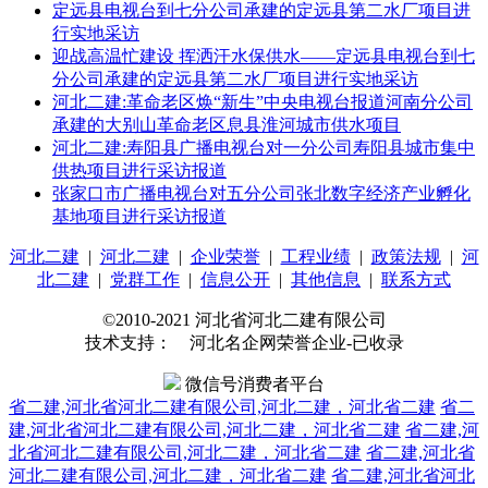
定远县电视台到七分公司承建的定远县第二水厂项目进
行实地采访
迎战高温忙建设 挥洒汗水保供水——定远县电视台到七
分公司承建的定远县第二水厂项目进行实地采访
河北二建:革命老区焕“新生”中央电视台报道河南分公司
承建的大别山革命老区息县淮河城市供水项目
河北二建:寿阳县广播电视台对一分公司寿阳县城市集中
供热项目进行采访报道
张家口市广播电视台对五分公司张北数字经济产业孵化
基地项目进行采访报道
河北二建
|
河北二建
|
企业荣誉
|
工程业绩
|
政策法规
|
河
北二建
|
党群工作
|
信息公开
|
其他信息
|
联系方式
©2010-2021 河北省河北二建有限公司
技术支持： 河北名企网荣誉企业-已收录
微信号消费者平台
省二建,河北省河北二建有限公司,河北二建，河北省二建
省二
建,河北省河北二建有限公司,河北二建，河北省二建
省二建,河
北省河北二建有限公司,河北二建，河北省二建
省二建,河北省
河北二建有限公司,河北二建，河北省二建
省二建,河北省河北