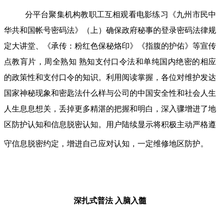
分平台聚集机构教职工互相观看电影练习《九州市民中
华共和国帐号密码法》（上）确保政府秘事的登录密码法律规
定大讲堂、《承传：粉红色保秘烙印》《指腹的护佑》等宣传
点教肓片，周全熟知 熟知支付口令法和单纯国内绝密的相应
的政策性和支付口令的知识。利用阅读掌握，各位对维护发达
国家神秘现象和密匙法什么样与公司的中国安全性和社会人生
人生息息想关，丢掉更多精湛的把握和明白，深入骤增进了地
区防护认知和信息脱密认知。用户陆续显示将积极主动严格遵
守信息脱密约定，增进自己应对认知，一定维修地区防护。
深扎式普法
入脑入髓