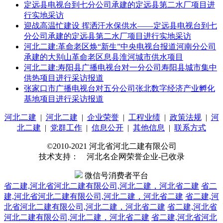
定远县电视台到七分公司承建的定远县第二水厂项目进
行实地采访
迎战高温忙建设 挥洒汗水保供水——定远县电视台到七
分公司承建的定远县第二水厂项目进行实地采访
河北二建:革命老区焕“新生”中央电视台报道河南分公司
承建的大别山革命老区息县淮河城市供水项目
河北二建:寿阳县广播电视台对一分公司寿阳县城市集中
供热项目进行采访报道
张家口市广播电视台对五分公司张北数字经济产业孵化
基地项目进行采访报道
河北二建
|
河北二建
|
企业荣誉
|
工程业绩
|
政策法规
|
河
北二建
|
党群工作
|
信息公开
|
其他信息
|
联系方式
©2010-2021 河北省河北二建有限公司
技术支持： 河北名企网荣誉企业-已收录
微信号消费者平台
省二建,河北省河北二建有限公司,河北二建，河北省二建
省二
建,河北省河北二建有限公司,河北二建，河北省二建
省二建,河
北省河北二建有限公司,河北二建，河北省二建
省二建,河北省
河北二建有限公司,河北二建，河北省二建
省二建,河北省河北