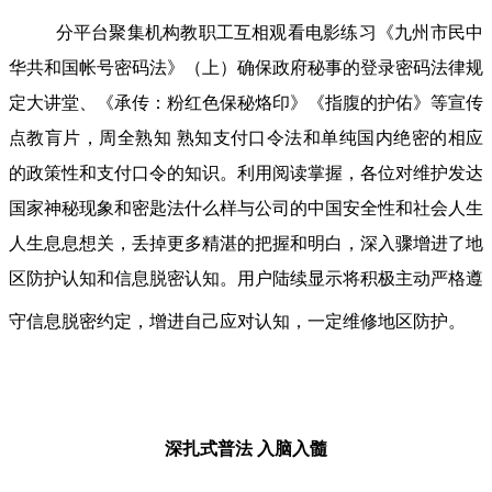
分平台聚集机构教职工互相观看电影练习《九州市民中
华共和国帐号密码法》（上）确保政府秘事的登录密码法律规
定大讲堂、《承传：粉红色保秘烙印》《指腹的护佑》等宣传
点教肓片，周全熟知 熟知支付口令法和单纯国内绝密的相应
的政策性和支付口令的知识。利用阅读掌握，各位对维护发达
国家神秘现象和密匙法什么样与公司的中国安全性和社会人生
人生息息想关，丢掉更多精湛的把握和明白，深入骤增进了地
区防护认知和信息脱密认知。用户陆续显示将积极主动严格遵
守信息脱密约定，增进自己应对认知，一定维修地区防护。
深扎式普法
入脑入髓