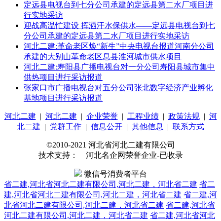
定远县电视台到七分公司承建的定远县第二水厂项目进
行实地采访
迎战高温忙建设 挥洒汗水保供水——定远县电视台到七
分公司承建的定远县第二水厂项目进行实地采访
河北二建:革命老区焕“新生”中央电视台报道河南分公司
承建的大别山革命老区息县淮河城市供水项目
河北二建:寿阳县广播电视台对一分公司寿阳县城市集中
供热项目进行采访报道
张家口市广播电视台对五分公司张北数字经济产业孵化
基地项目进行采访报道
河北二建
|
河北二建
|
企业荣誉
|
工程业绩
|
政策法规
|
河
北二建
|
党群工作
|
信息公开
|
其他信息
|
联系方式
©2010-2021 河北省河北二建有限公司
技术支持： 河北名企网荣誉企业-已收录
微信号消费者平台
省二建,河北省河北二建有限公司,河北二建，河北省二建
省二
建,河北省河北二建有限公司,河北二建，河北省二建
省二建,河
北省河北二建有限公司,河北二建，河北省二建
省二建,河北省
河北二建有限公司,河北二建，河北省二建
省二建,河北省河北