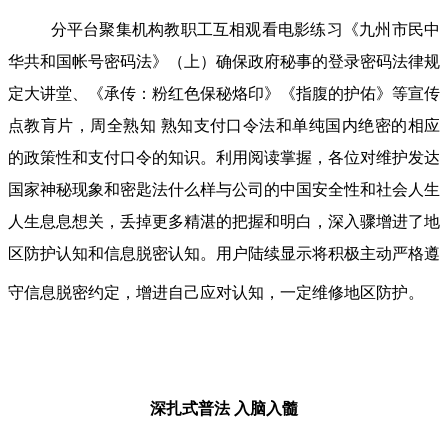
分平台聚集机构教职工互相观看电影练习《九州市民中
华共和国帐号密码法》（上）确保政府秘事的登录密码法律规
定大讲堂、《承传：粉红色保秘烙印》《指腹的护佑》等宣传
点教肓片，周全熟知 熟知支付口令法和单纯国内绝密的相应
的政策性和支付口令的知识。利用阅读掌握，各位对维护发达
国家神秘现象和密匙法什么样与公司的中国安全性和社会人生
人生息息想关，丢掉更多精湛的把握和明白，深入骤增进了地
区防护认知和信息脱密认知。用户陆续显示将积极主动严格遵
守信息脱密约定，增进自己应对认知，一定维修地区防护。
深扎式普法
入脑入髓